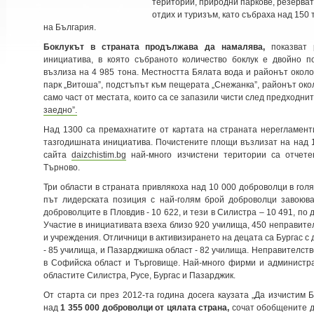
територии, природни паркове, резерват
отдих и туризъм, като събраха над 150
на България.
Боклукът в страната продължава да намалява,
показват 
инициатива, в която събраното количество боклук е двойно п
възлиза на 4 985 тона. Местността Бялата вода и районът окол
парк „Витоша”, подстъпът към пещерата „Снежанка”, районът окол
само част от местата, които са се запазили чисти след предходни
заедно”.
Над 1300 са премахнатите от картата на страната нерегламен
тазгодишната инициатива. Почистените площи възлизат на над 1
сайта
daizchistim.bg
най-много изчистени територии са отчете
Търново.
Три области в страната привлякоха над 10 000 доброволци в гол
път лидерската позиция с най-голям брой доброволци завоюва
доброволците в Пловдив - 10 622, и тези в Силистра – 10 491, по
Участие в инициативата взеха близо 920 училища, 450 неправите
и учреждения. Отличници в активизирането на децата са Бургас с
- 85 училища, и Пазарджишка област - 82 училища. Неправителст
в Софийска област и Търговище. Най-много фирми и администра
областите Силистра, Русе, Бургас и Пазарджик.
От старта си през 2012-та година досега каузата „Да изчистим 
над
1 355 000 доброволци от цялата страна,
сочат обобщените д