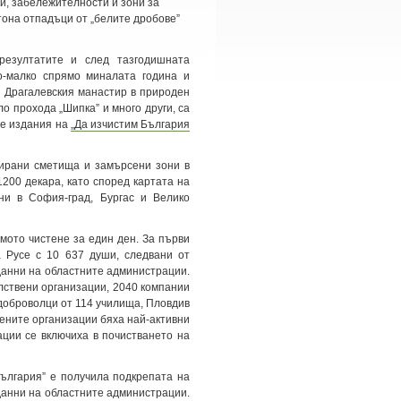
и, забележителности и зони за
 тона отпадъци от „белите дробове”
резултатите и след тазгодишната
о-малко спрямо миналата година и
о Драгалевския манастир в природен
о прохода „Шипка” и много други, са
те издания на
„Да изчистим България
тирани сметища и замърсени зони в
200 декара, като според картата на
ни в София-град, Бургас и Велико
ямото чистене за един ден. За първи
 Русе с 10 637 души, следвани от
 данни на областните администрации.
лствени организации, 2040 компании
 доброволци от 114 училища, Пловдив
вените организации бяха най-активни
ции се включиха в почистването на
България” е получила подкрепата на
анни на областните администрации.