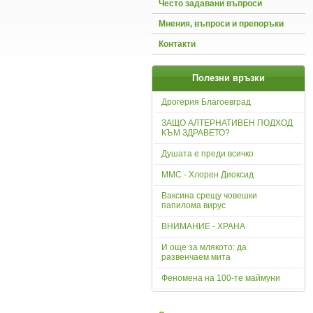
Често задавани въпроси
Мнения, въпроси и препоръки
Контакти
Полезни връзки
Дрогерия Благоевград
ЗАЩО АЛТЕРНАТИВЕН ПОДХОД
КЪМ ЗДРАВЕТО?
Душата е преди всичко
ММС - Хлорен Диоксид
Ваксина срещу човешки
папилома вирус
ВНИМАНИЕ - ХРАНА
И още за млякото: да
развенчаем мита
Феномена на 100-те маймуни