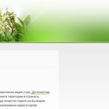
оволческа акция у нас
„Да изчистим
ните територии в страната,
да почистят горите на България.
рганизирани акции в горски