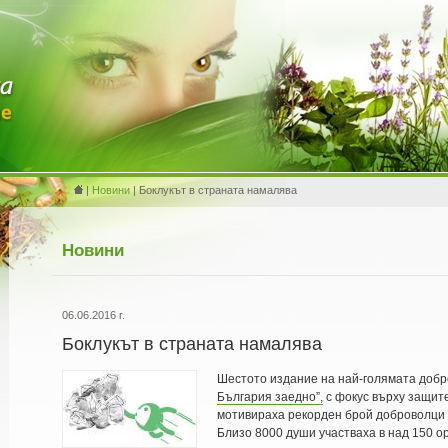
|
Новини
| Боклукът в страната намалява
Новини
06.06.2016 г.
Боклукът в страната намалява
Шестото издание на най-голямата добр
България заедно”,
с фокус върху защите
мотивираха рекорден брой доброволци 
Близо 8000 души участваха в над 150 о