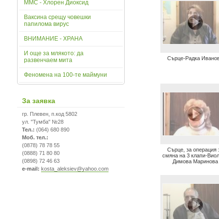
ММС - Хлорен Диоксид
Ваксина срещу човешки
папилома вирус
ВНИМАНИЕ - ХРАНА
И още за млякото: да
Сърце-Радка Ивано
развенчаем мита
Феномена на 100-те маймуни
За заявка
гр. Плевен, п.код 5802
ул. "Тумба" №28
Тел.:
(064) 680 890
Моб. тел.:
(0878) 78 78 55
Сърце, за операция 
(0888) 71 80 80
смяна на 3 клапи-Вио
(0898) 72 46 63
Димова Маринова
e-mail:
kosta_aleksiev@yahoo.com