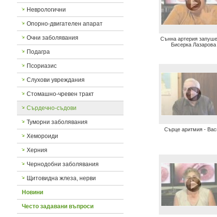
Неврологични
Опорно-двигателен апарат
Очни заболявания
Сънна артерия запуше
Бисерка Лазарова
Подагра
Псориазис
Слухови увреждания
Стомашно-чревен тракт
Сърдечно-съдови
Туморни заболявания
Сърце аритмия - Вас
Хемороиди
Херния
Чернодобни заболявания
Щитовидна жлеза, нерви
Новини
Често задавани въпроси