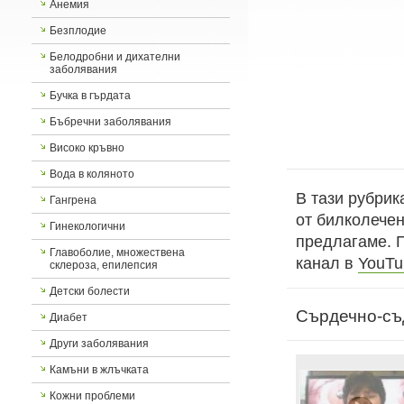
Анемия
Безплодие
Белодробни и дихателни
заболявания
Бучка в гърдата
Бъбречни заболявания
Високо кръвно
Вода в коляното
В тази рубрик
Гангрена
от билколечен
Гинекологични
предлагаме. 
Главоболие, множествена
канал в
YouTu
склероза, епилепсия
Детски болести
Сърдечно-съ
Диабет
Други заболявания
Камъни в жлъчката
Кожни проблеми